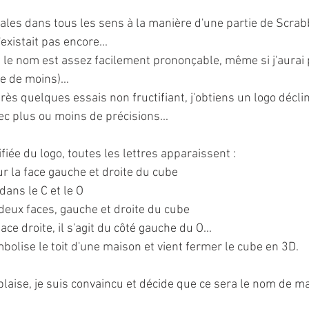
iales dans tous les sens à la manière d'une partie de Scrabbl
xistait pas encore...
us, le nom est assez facilement prononçable, même si j'aurai
e de moins)...
près quelques essais non fructifiant, j'obtiens un logo décli
ec plus ou moins de précisions...
fiée du logo, toutes les lettres apparaissent :
sur la face gauche et droite du cube
 dans le C et le O
 deux faces, gauche et droite du cube
face droite, il s'agit du côté gauche du O...
mbolise le toit d'une maison et vient fermer le cube en 3D.
plaise, je suis convaincu et décide que ce sera le nom de ma