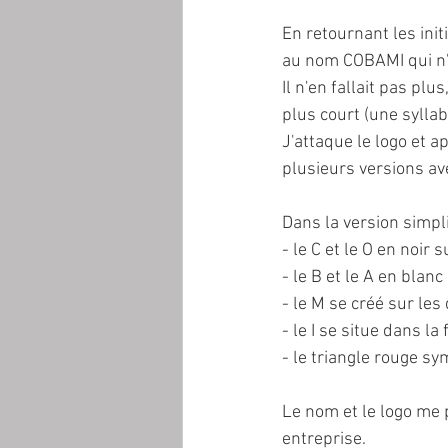
En retournant les init
au nom COBAMI qui n'e
Il n'en fallait pas pl
plus court (une syllab
J'attaque le logo et a
plusieurs versions av
Dans la version simpli
- le C et le O en noir 
- le B et le A en blanc
- le M se créé sur les
- le I se situe dans la 
- le triangle rouge sy
Le nom et le logo me 
entreprise.