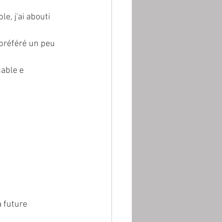
e, j'ai abouti 
 préféré un peu 
nable e 
 future 